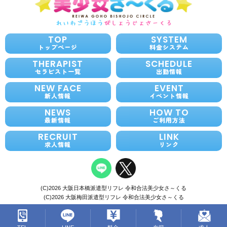
TOP
SYSTEM
トップページ
料金システム
THERAPIST
SCHEDULE
セラピスト一覧
出勤情報
NEW FACE
EVENT
新人情報
イベント情報
NEWS
HOW TO
最新情報
ご利用方法
RECRUIT
LINK
求人情報
リンク
(C)2026
大阪日本橋派遣型リフレ 令和合法美少女さ～くる
(C)2026 大阪梅田派遣型リフレ 令和合法美少女さ～くる