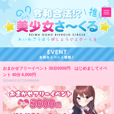
E
V
E
N
T
お
得
な
イ
ベ
ン
ト
情
報
！
おまかせフリーイベント 30分5000円 はじめましてイベ
ント 40分 6,000円
2024年01月17日00時40分