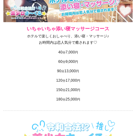
いちゃいちゃ添い寝マッサージコース
ホテルで楽しくおしゃべり、添い寝・マッサージ♪
お時間内は恋人気分で癒されます♡
40
7,000
分
円
60
9,000
分
円
90
13,000
分
円
120
17,000
分
円
150
21,000
分
円
180
25,000
分
円